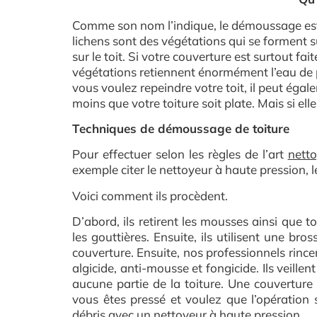
Comme son nom l’indique, le démoussage est u
lichens sont des végétations qui se forment s
sur le toit. Si votre couverture est surtout fai
végétations retiennent énormément l’eau de pl
vous voulez repeindre votre toit, il peut ég
moins que votre toiture soit plate. Mais si ell
Techniques de démoussage de toiture
Pour effectuer selon les règles de l’art
netto
exemple citer le nettoyeur à haute pression, le
Voici comment ils procèdent.
D’abord, ils retirent les mousses ainsi que t
les gouttières. Ensuite, ils utilisent une bro
couverture. Ensuite, nos professionnels rince
algicide, anti-mousse et fongicide. Ils veillen
aucune partie de la toiture. Une couverture 
vous êtes pressé et voulez que l’opération so
débris avec un nettoyeur à haute pression.