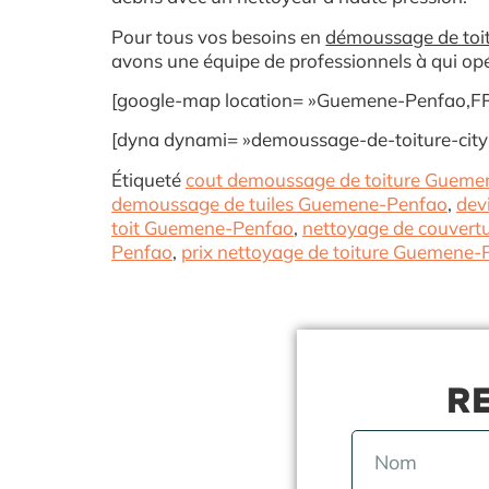
Pour tous vos besoin
s en
démoussage de toi
avons une équipe de professionnels à qui opé
[google-map location= »Guemene-Penfao,FR 
[dyna dynami= »demoussage-de-toiture-city 
Étiqueté
cout demoussage de toiture Gueme
demoussage de tuiles Guemene-Penfao
,
dev
toit Guemene-Penfao
,
nettoyage de couver
Penfao
,
prix nettoyage de toiture Guemene-
RE