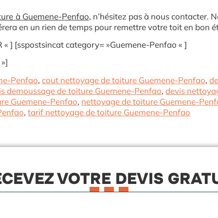
ture à Guemene-Penfao
, n’hésitez pas à nous contacter. 
rera en un rien de temps pour remettre votre toit en bon ét
« ] [sspostsincat category= »Guemene-Penfao « ]
»]
ne-Penfao
,
cout nettoyage de toiture Guemene-Penfao
,
de
is demoussage de toiture Guemene-Penfao
,
devis nettoy
ture Guemene-Penfao
,
nettoyage de toiture Guemene-Penf
Penfao
,
tarif nettoyage de toiture Guemene-Penfao
CEVEZ VOTRE DEVIS GRAT