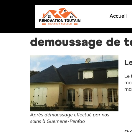
Accueil
demoussage de t
Le
Le 
mai
man
Après démoussage effectué par nos
soins à Guemene-Penfao
Qu’