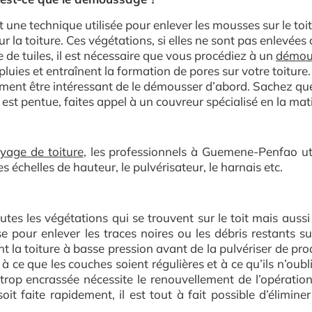
ne technique utilisée pour enlever les mousses sur le toit
ur la toiture. Ces végétations, si elles ne sont pas enlev
te de tuiles, il est nécessaire que vous procédiez à un
démous
uies et entraînent la formation de pores sur votre toiture. 
alement être intéressant de le démousser d’abord. Sachez q
e est pentue, faites appel à un couvreur spécialisé en la mat
yage de toiture
,
les professionnels à Guemene-Penfao utili
s échelles de hauteur, le pulvérisateur, le harnais etc.
outes les végétations qui se trouvent sur le toit mais aussi
sse pour enlever les traces noires ou les débris restants su
nt la toiture à basse pression avant de la pulvériser de pro
t à ce que les couches soient régulières et à ce qu’ils n’oubl
trop encrassée nécessite le renouvellement de l’opération
it faite rapidement, il est tout à fait possible d’éliminer