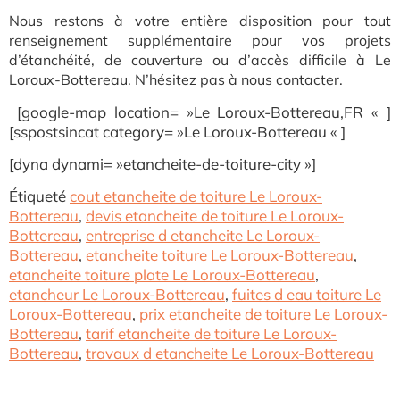
Nous restons à votre entière disposition pour tout
renseignement supplémentaire pour vos projets
d’étanchéité, de couverture ou d’accès difficile à Le
Loroux-Bottereau. N’hésitez pas à nous contacter.
[google-map location= »Le Loroux-Bottereau,FR « ]
[sspostsincat category= »Le Loroux-Bottereau « ]
[dyna dynami= »etancheite-de-toiture-city »]
Étiqueté
cout etancheite de toiture Le Loroux-
Bottereau
,
devis etancheite de toiture Le Loroux-
Bottereau
,
entreprise d etancheite Le Loroux-
Bottereau
,
etancheite toiture Le Loroux-Bottereau
,
etancheite toiture plate Le Loroux-Bottereau
,
etancheur Le Loroux-Bottereau
,
fuites d eau toiture Le
Loroux-Bottereau
,
prix etancheite de toiture Le Loroux-
Bottereau
,
tarif etancheite de toiture Le Loroux-
Bottereau
,
travaux d etancheite Le Loroux-Bottereau