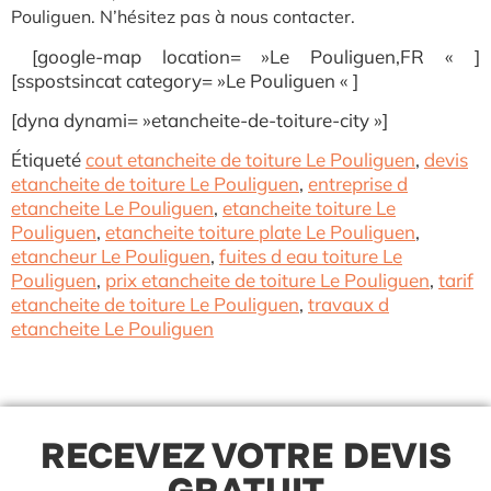
Pouliguen. N’hésitez pas à nous contacter.
[google-map location= »Le Pouliguen,FR « ]
[sspostsincat category= »Le Pouliguen « ]
[dyna dynami= »etancheite-de-toiture-city »]
Étiqueté
cout etancheite de toiture Le Pouliguen
,
devis
etancheite de toiture Le Pouliguen
,
entreprise d
etancheite Le Pouliguen
,
etancheite toiture Le
Pouliguen
,
etancheite toiture plate Le Pouliguen
,
etancheur Le Pouliguen
,
fuites d eau toiture Le
Pouliguen
,
prix etancheite de toiture Le Pouliguen
,
tarif
etancheite de toiture Le Pouliguen
,
travaux d
etancheite Le Pouliguen
RECEVEZ VOTRE DEVIS