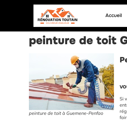
Accueil
peinture de toit
P
VO
Si 
ent
rég
peinture de toit à Guemene-Penfao
fai