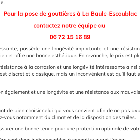
le.
Pour la pose de gouttières à La Baule-Escoublac
contactez notre équipe au
06 72 15 16 89
essante, possède une longévité importante et une résistance
 et offre une bonne esthétique. En revanche, le prix est pl
ésistance à la corrosion et une longévité intéressante ainsi
t discret et classique, mais un inconvénient est qu’il faut s
on également et une longévité et une résistance aux mauvais 
ant de bien choisir celui qui vous convient afin de ne pas av
ez-vous notamment du climat et de la disposition des tuiles.
ssurer une bonne tenue pour une protection optimale de votre
re sont donc indispensables à connaitre avant l’achat.