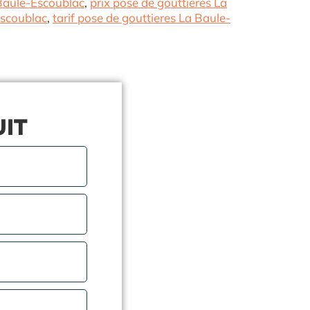
 Baule-Escoublac
,
prix pose de gouttieres La
Escoublac
,
tarif pose de gouttieres La Baule-
UIT