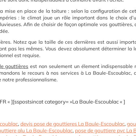
a mise en place de la toiture : selon la configuration de ce
empéries : le climat joue un rôle important dans le choix d’
luvieuses. Afin de choisir de façon optimale vos gouttières, 
dée.
ières. Notez que la taille de ces dernières est aussi import
nt pas les mêmes. Vous devez absolument déterminer la lo
ionnel est requise.
e gouttières
est non seulement un élement indispensable m
mandons le recours à nos services à La Baule-Escoublac, 
de notre professionnalisme.
R « ][sspostsincat category= »La Baule-Escoublac « ]
scoublac
,
devis pose de gouttieres La Baule-Escoublac
,
gou
uttiere alu La Baule-Escoublac
,
pose de gouttiere pvc La