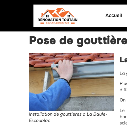
Accueil
Pose de gouttièr
L
La 
Plu
dif
On 
Le 
installation de gouttieres a La Baule-
bon
Escoublac
sci