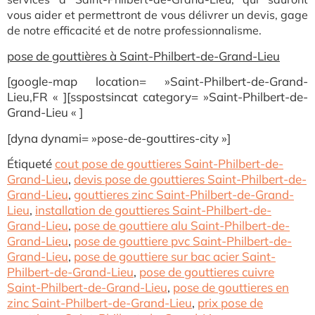
vous aider et permettront de vous délivrer un devis, gage
de notre efficacité et de notre professionnalisme.
pose de gouttières à Saint-Philbert-de-Grand-Lieu
[google-map location= »Saint-Philbert-de-Grand-
Lieu,FR « ][sspostsincat category= »Saint-Philbert-de-
Grand-Lieu « ]
[dyna dynami= »pose-de-gouttires-city »]
Étiqueté
cout pose de gouttieres Saint-Philbert-de-
Grand-Lieu
,
devis pose de gouttieres Saint-Philbert-de-
Grand-Lieu
,
gouttieres zinc Saint-Philbert-de-Grand-
Lieu
,
installation de gouttieres Saint-Philbert-de-
Grand-Lieu
,
pose de gouttiere alu Saint-Philbert-de-
Grand-Lieu
,
pose de gouttiere pvc Saint-Philbert-de-
Grand-Lieu
,
pose de gouttiere sur bac acier Saint-
Philbert-de-Grand-Lieu
,
pose de gouttieres cuivre
Saint-Philbert-de-Grand-Lieu
,
pose de gouttieres en
zinc Saint-Philbert-de-Grand-Lieu
,
prix pose de