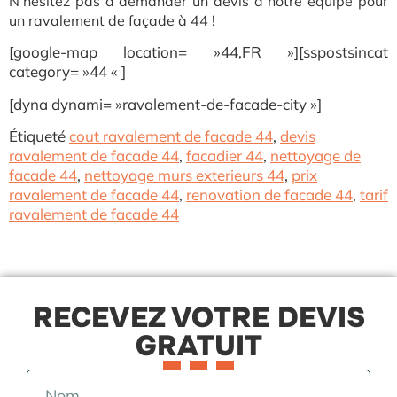
N’hésitez pas a demander un devis à notre équipe pour
un
ravalement de façade à 44
!
[google-map location= »44,FR »][sspostsincat
category= »44 « ]
[dyna dynami= »ravalement-de-facade-city »]
Étiqueté
cout ravalement de facade 44
,
devis
ravalement de facade 44
,
facadier 44
,
nettoyage de
facade 44
,
nettoyage murs exterieurs 44
,
prix
ravalement de facade 44
,
renovation de facade 44
,
tarif
ravalement de facade 44
RECEVEZ VOTRE DEVIS
GRATUIT