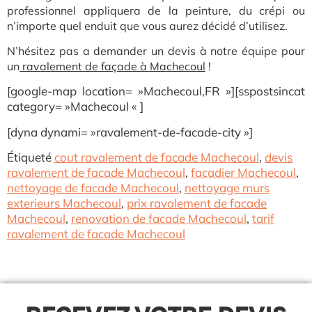
professionnel appliquera de la peinture, du crépi ou
n’importe quel enduit que vous
aurez décidé d’utilisez.
N’hésitez pas a demander un devis à notre équipe pour
un
ravalement de façade à Machecoul
!
[google-map location= »Machecoul,FR »][sspostsincat
category= »Machecoul « ]
[dyna dynami= »ravalement-de-facade-city »]
Étiqueté
cout ravalement de facade Machecoul
,
devis
ravalement de facade Machecoul
,
facadier Machecoul
,
nettoyage de facade Machecoul
,
nettoyage murs
exterieurs Machecoul
,
prix ravalement de facade
Machecoul
,
renovation de facade Machecoul
,
tarif
ravalement de facade Machecoul