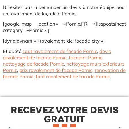
N’hésitez pas a demander un devis à notre équipe pour
un
ravalement de façade à Pornic
!
[google-map location= »Pornic,FR »][sspostsincat
category= »Pornic « ]
[dyna dynami= »ravalement-de-facade-city »]
Étiqueté
cout ravalement de facade Pornic
,
devis
ravalement de facade Pornic
,
facadier Pornic
,
nettoyage de facade Pornic
,
nettoyage murs exterieurs
Pornic
,
prix ravalement de facade Pornic
,
renovation de
facade Pornic
,
tarif ravalement de facade Pornic
RECEVEZ VOTRE DEVIS
GRATUIT