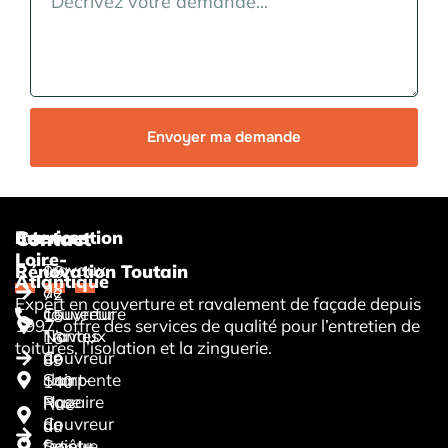
Envoyer ma demande
Services
Intervention
Contact
Loire-
Travaux
Rénovation Toutain
06
Atlantique
de
72
Expert en couverture et ravalement de façade depuis
couverture
Couvreur
15
1997, offre des services de qualité pour l’entretien de
Travaux
Nantes
16
toitures, l’isolation et la zinguerie.
de
Couvreur
89
charpente
Saint-
140
Pose
Nazaire
Rue
de
Couvreur
du
fenêtre
Saint-
Désert