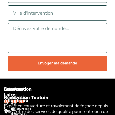
Envoyer ma demande
Services
Intervention
Contact
Loire-
Travaux
Rénovation Toutain
06
Atlantique
de
72
Expert en couverture et ravalement de façade depuis
couverture
Couvreur
15
1997, offre des services de qualité pour l’entretien de
Travaux
Nantes
16