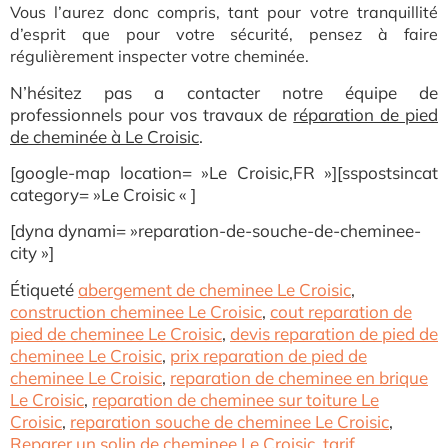
Vous l’aurez donc compris, tant pour votre tranquillité
d’esprit que pour votre sécurité, pensez à faire
régulièrement inspecter votre cheminée.
N’hésitez pas a contacter notre équipe de
professionnels pour vos travaux de
réparation de pied
de cheminée à Le Croisic
.
[google-map location= »Le Croisic,FR »][sspostsincat
category= »Le Croisic « ]
[dyna dynami= »reparation-de-souche-de-cheminee-
city »]
Étiqueté
abergement de cheminee Le Croisic
,
construction cheminee Le Croisic
,
cout reparation de
pied de cheminee Le Croisic
,
devis reparation de pied de
cheminee Le Croisic
,
prix reparation de pied de
cheminee Le Croisic
,
reparation de cheminee en brique
Le Croisic
,
reparation de cheminee sur toiture Le
Croisic
,
reparation souche de cheminee Le Croisic
,
Reparer un solin de cheminee Le Croisic
,
tarif