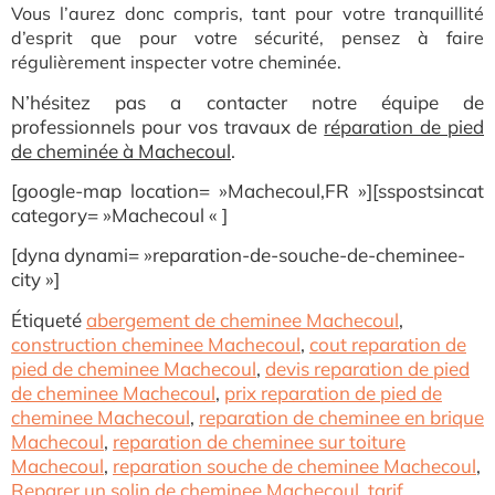
Vous l’aurez donc compris, tant pour votre tranquillité
d’esprit que pour votre sécurité, pensez à faire
régulièrement inspecter votre cheminée.
N’hésitez pas a contacter notre équipe de
professionnels pour vos travaux de
réparation de pied
de cheminée à Machecoul
.
[google-map location= »Machecoul,FR »][sspostsincat
category= »Machecoul « ]
[dyna dynami= »reparation-de-souche-de-cheminee-
city »]
Étiqueté
abergement de cheminee Machecoul
,
construction cheminee Machecoul
,
cout reparation de
pied de cheminee Machecoul
,
devis reparation de pied
de cheminee Machecoul
,
prix reparation de pied de
cheminee Machecoul
,
reparation de cheminee en brique
Machecoul
,
reparation de cheminee sur toiture
Machecoul
,
reparation souche de cheminee Machecoul
,
Reparer un solin de cheminee Machecoul
,
tarif