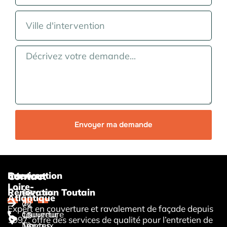
Envoyer ma demande
Services
Intervention
Contact
Loire-
Travaux
Rénovation Toutain
06
Atlantique
de
72
Expert en couverture et ravalement de façade depuis
couverture
Couvreur
15
1997, offre des services de qualité pour l’entretien de
Travaux
Nantes
16