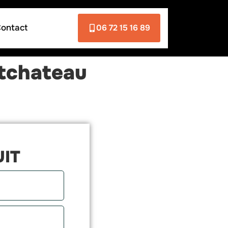
ontact
06 72 15 16 89
ntchateau
UIT