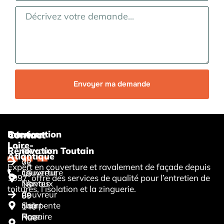
Envoyer ma demande
Services
Intervention
Contact
Loire-
Travaux
Rénovation Toutain
06
Atlantique
de
72
Expert en couverture et ravalement de façade depuis
couverture
Couvreur
15
1997, offre des services de qualité pour l’entretien de
Travaux
Nantes
16
toitures, l’isolation et la zinguerie.
de
Couvreur
89
charpente
Saint-
140
Pose
Nazaire
Rue